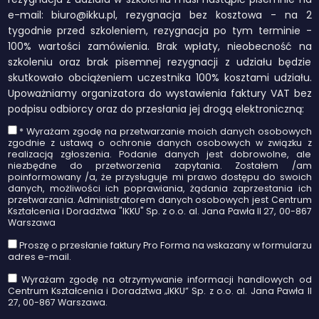
e-mail: biuro@ikku.pl, rezygnacja bez kosztowa - na 2
tygodnie przed szkoleniem, rezygnacja po tym terminie -
100% wartości zamówienia. Brak wpłaty, nieobecność na
szkoleniu oraz brak pisemnej rezygnacji z udziału będzie
skutkowało obciążeniem uczestnika 100% kosztami udziału.
Upoważniamy organizatora do wystawienia faktury VAT bez
podpisu odbiorcy oraz do przesłania jej drogą elektroniczną:
* Wyrażam zgodę na przetwarzanie moich danych osobowych
zgodnie z ustawą o ochronie danych osobowych w związku z
realizacją zgłoszenia. Podanie danych jest dobrowolne, ale
niezbędne do przetworzenia zapytania. Zostałem /am
poinformowany /a, że przysługuje mi prawo dostępu do swoich
danych, możliwości ich poprawiania, żądania zaprzestania ich
przetwarzania. Administratorem danych osobowych jest Centrum
Kształcenia i Doradztwa "IKKU" Sp. z o.o. al. Jana Pawła II 27, 00-867
Warszawa
Proszę o przesłanie faktury Pro Forma na wskazany w formularzu
adres e-mail.
Wyrażam zgodę na otrzymywanie informacji handlowych od
Centrum Kształcenia i Doradztwa „IKKU” Sp. z o.o. al. Jana Pawła II
27, 00-867 Warszawa.