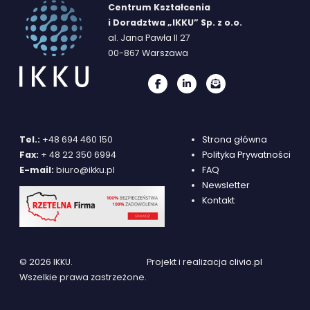
Centrum Kształcenia
i Doradztwa „IKKU” Sp. z o.o.
al. Jana Pawła II 27
00-867 Warszawa
Tel.:
+48 694 460 150
Strona główna
Fax:
+ 48 22 350 6994
Polityka Prywatności
E-mail:
biuro@ikku.pl
FAQ
Newsletter
Kontakt
© 2026 IKKU.
Projekt i realizacja
clivio.pl
Wszelkie prawa zastrzeżone.