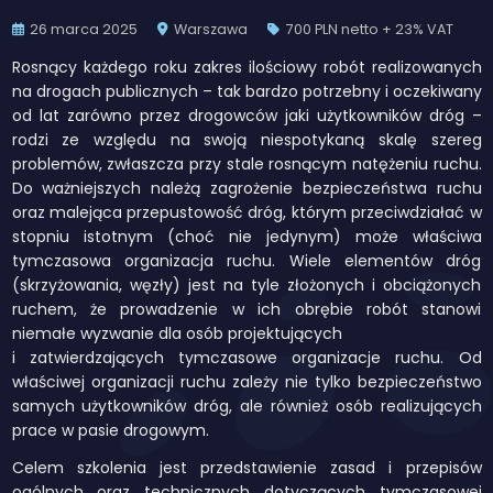
26 marca 2025
Warszawa
700 PLN netto + 23% VAT
Rosnący każdego roku zakres ilościowy robót realizowanych
na drogach publicznych – tak bardzo potrzebny i oczekiwany
od lat zarówno przez drogowców jaki użytkowników dróg –
rodzi ze względu na swoją niespotykaną skalę szereg
problemów, zwłaszcza przy stale rosnącym natężeniu ruchu.
Do ważniejszych należą zagrożenie bezpieczeństwa ruchu
oraz malejąca przepustowość dróg, którym przeciwdziałać w
stopniu istotnym (choć nie jedynym) może właściwa
tymczasowa organizacja ruchu. Wiele elementów dróg
(skrzyżowania, węzły) jest na tyle złożonych i obciążonych
ruchem, że prowadzenie w ich obrębie robót stanowi
niemałe wyzwanie dla osób projektujących
i zatwierdzających tymczasowe organizacje ruchu. Od
właściwej organizacji ruchu zależy nie tylko bezpieczeństwo
samych użytkowników dróg, ale również osób realizujących
prace w pasie drogowym.
Celem szkolenia jest przedstawienie zasad i przepisów
ogólnych oraz technicznych dotyczących tymczasowej