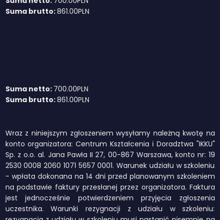
Suma netto:
700.00
PLN
Suma brutto:
861.00
PLN
Suma netto:
700.00
PLN
Suma brutto:
861.00
PLN
Wraz z niniejszym zgłoszeniem wysyłamy należną kwotę na
konto organizatora: Centrum Kształcenia i Doradztwa "IKKU"
Sp. z o.o. al. Jana Pawła II 27, 00-867 Warszawa, konto nr: 19
2530 0008 2060 1071 5657 0001. Warunek udziału w szkoleniu
- wpłata dokonana na 14 dni przed planowanym szkoleniem
na podstawie faktury przesłanej przez organizatora. Faktura
jest jednocześnie potwierdzeniem przyjęcia zgłoszenia
uczestnika. Warunki rezygnacji z udziału w szkoleniu:
rezygnacja z udziału w szkoleniu musi nastąpić pisemnie na