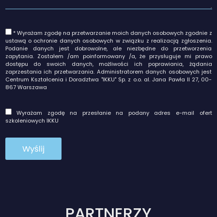
* Wyrażam zgodę na przetwarzanie moich danych osobowych zgodnie z
ustawą o ochronie danych osobowych w związku z realizacją zgłoszenia.
Podanie danych jest dobrowolne, ale niezbędne do przetworzenia
zapytania. Zostałem /am poinformowany /a, że przysługuje mi prawo
dostępu do swoich danych, możliwości ich poprawiania, żądania
zaprzestania ich przetwarzania. Administratorem danych osobowych jest
Centrum Kształcenia i Doradztwa "IKKU" Sp. z o.o. al. Jana Pawła II 27, 00-
867 Warszawa
Wyrażam zgodę na przesłanie na podany adres e-mail ofert
szkoleniowych IKKU
PARTNERZY