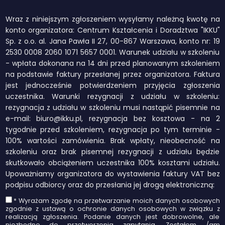
Wraz z niniejszym zgłoszeniem wysyłamy należną kwotę na
konto organizatora: Centrum Kształcenia i Doradztwa "IKKU"
Sp. z o.o. al. Jana Pawła II 27, 00-867 Warszawa, konto nr: 19
2530 0008 2060 1071 5657 0001. Warunek udziału w szkoleniu
- wpłata dokonana na 14 dni przed planowanym szkoleniem
na podstawie faktury przesłanej przez organizatora. Faktura
jest jednocześnie potwierdzeniem przyjęcia zgłoszenia
uczestnika. Warunki rezygnacji z udziału w szkoleniu:
rezygnacja z udziału w szkoleniu musi nastąpić pisemnie na
e-mail: biuro@ikku.pl, rezygnacja bez kosztowa - na 2
tygodnie przed szkoleniem, rezygnacja po tym terminie -
100% wartości zamówienia. Brak wpłaty, nieobecność na
szkoleniu oraz brak pisemnej rezygnacji z udziału będzie
skutkowało obciążeniem uczestnika 100% kosztami udziału.
Upoważniamy organizatora do wystawienia faktury VAT bez
podpisu odbiorcy oraz do przesłania jej drogą elektroniczną:
* Wyrażam zgodę na przetwarzanie moich danych osobowych
zgodnie z ustawą o ochronie danych osobowych w związku z
realizacją zgłoszenia. Podanie danych jest dobrowolne, ale
niezbędne do przetworzenia zapytania. Zostałem /am